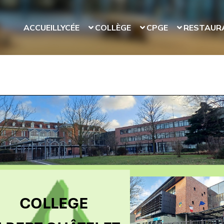
ACCUEIL
LYCÉE
COLLÈGE
CPGE
RESTAUR