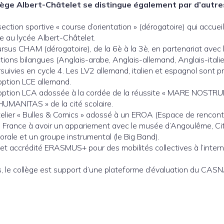
lège Albert-Châtelet se distingue également par d’autres
ection sportive « course d’orientation » (dérogatoire) qui accueil
e au lycée Albert-Châtelet.
ursus CHAM (dérogatoire), de la 6è à la 3è, en partenariat ave
tions bilangues (Anglais-arabe, Anglais-allemand, Anglais-itali
rsuivies en cycle 4. Les LV2 allemand, italien et espagnol sont
option LCE allemand.
option LCA adossée à la cordée de la réussite « MARE NOSTRUM 
HUMANITAS » de la cité scolaire.
elier « Bulles & Comics » adossé à un EROA (Espace de rencontre
e France à avoir un appariement avec le musée d’Angoulême, Cit
rale et un groupe instrumental (le Big Band).
et accrédité ERASMUS+ pour des mobilités collectives à l’intern
s, le collège est support d’une plateforme d’évaluation du CASN