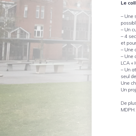
Le col
– Une s
possibl
– Un c
– 4 sec
et pou
– Une 
– Une 
LCA « 
– Un at
seul d
Une cho
Un proj
De plu
MDPH.