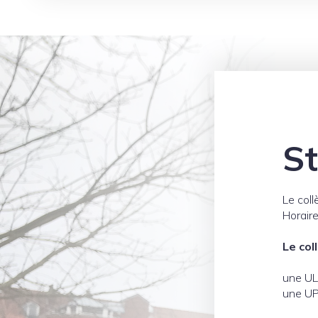
St
Le col
Horair
Le col
une ULI
une UP