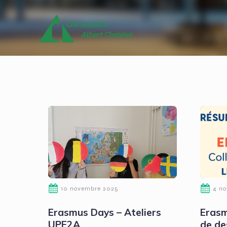
10 novembre 2025
4 n
Erasmus Days – Ateliers
Erasm
UPE2A
de de